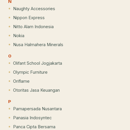
N
Naughty Accessories
Nippon Express
Nitto Alam Indonesia
Nokia
Nusa Halmahera Minerals
O
Olifant School Jogjakarta
Olympic Furniture
Oriflame
Otoritas Jasa Keuangan
P
Pamapersada Nusantara
Panasia Indosyntec
Panca Cipta Bersama