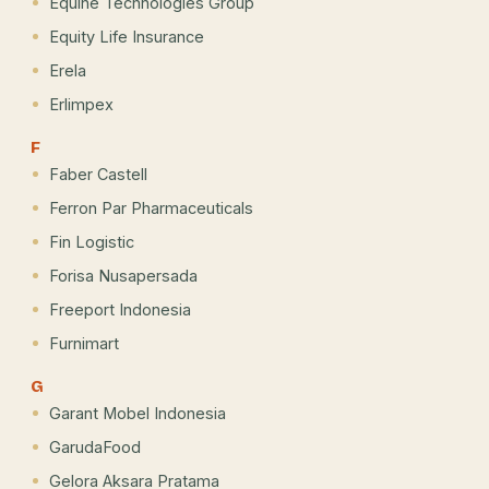
Equine Technologies Group
Equity Life Insurance
Erela
Erlimpex
F
Faber Castell
Ferron Par Pharmaceuticals
Fin Logistic
Forisa Nusapersada
Freeport Indonesia
Furnimart
G
Garant Mobel Indonesia
GarudaFood
Gelora Aksara Pratama