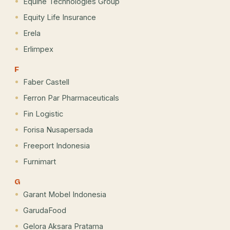
Equine Technologies Group
Equity Life Insurance
Erela
Erlimpex
F
Faber Castell
Ferron Par Pharmaceuticals
Fin Logistic
Forisa Nusapersada
Freeport Indonesia
Furnimart
G
Garant Mobel Indonesia
GarudaFood
Gelora Aksara Pratama