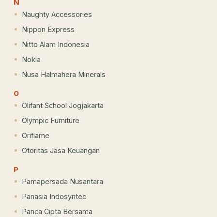
N
Naughty Accessories
Nippon Express
Nitto Alam Indonesia
Nokia
Nusa Halmahera Minerals
O
Olifant School Jogjakarta
Olympic Furniture
Oriflame
Otoritas Jasa Keuangan
P
Pamapersada Nusantara
Panasia Indosyntec
Panca Cipta Bersama