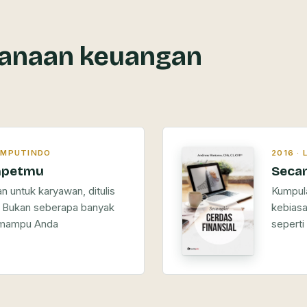
canaan keuangan
KOMPUTINDO
2016 ·
mpetmu
Secan
 untuk karyawan, ditulis
Kumpula
. Bukan seberapa banyak
kebiasa
a mampu Anda
seperti