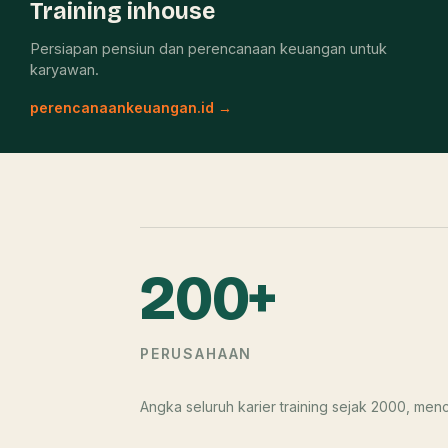
Training inhouse
Persiapan pensiun dan perencanaan keuangan untuk
karyawan.
perencanaankeuangan.id →
200+
PERUSAHAAN
Angka seluruh karier training sejak 2000, m