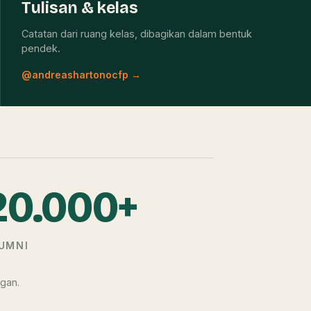
Tulisan & kelas
Catatan dari ruang kelas, dibagikan dalam bentuk
pendek.
@andreashartonocfp →
20.000+
UMNI
gan.