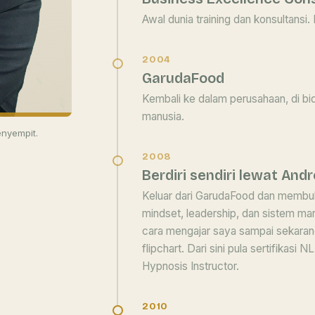
Awal dunia training dan konsultansi. 
2004
GarudaFood
Kembali ke dalam perusahaan, di 
manusia.
nyempit.
2008
Berdiri sendiri lewat An
Keluar dari GarudaFood dan membuka
mindset, leadership, dan sistem m
cara mengajar saya sampai sekarang
flipchart. Dari sini pula sertifikasi 
Hypnosis Instructor.
2010