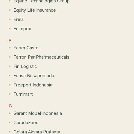
Equine Technologies Group
Equity Life Insurance
Erela
Erlimpex
F
Faber Castell
Ferron Par Pharmaceuticals
Fin Logistic
Forisa Nusapersada
Freeport Indonesia
Furnimart
G
Garant Mobel Indonesia
GarudaFood
Gelora Aksara Pratama