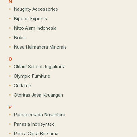
N
Naughty Accessories
Nippon Express
Nitto Alam Indonesia
Nokia
Nusa Halmahera Minerals
O
Olifant School Jogjakarta
Olympic Furniture
Oriflame
Otoritas Jasa Keuangan
P
Pamapersada Nusantara
Panasia Indosyntec
Panca Cipta Bersama