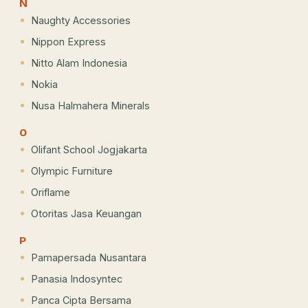
N
Naughty Accessories
Nippon Express
Nitto Alam Indonesia
Nokia
Nusa Halmahera Minerals
O
Olifant School Jogjakarta
Olympic Furniture
Oriflame
Otoritas Jasa Keuangan
P
Pamapersada Nusantara
Panasia Indosyntec
Panca Cipta Bersama