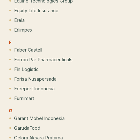
Equine Technologies Group
Equity Life Insurance
Erela
Erlimpex
F
Faber Castell
Ferron Par Pharmaceuticals
Fin Logistic
Forisa Nusapersada
Freeport Indonesia
Furnimart
G
Garant Mobel Indonesia
GarudaFood
Gelora Aksara Pratama