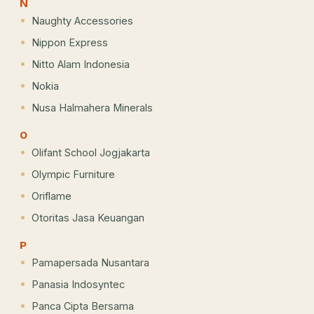
N
Naughty Accessories
Nippon Express
Nitto Alam Indonesia
Nokia
Nusa Halmahera Minerals
O
Olifant School Jogjakarta
Olympic Furniture
Oriflame
Otoritas Jasa Keuangan
P
Pamapersada Nusantara
Panasia Indosyntec
Panca Cipta Bersama