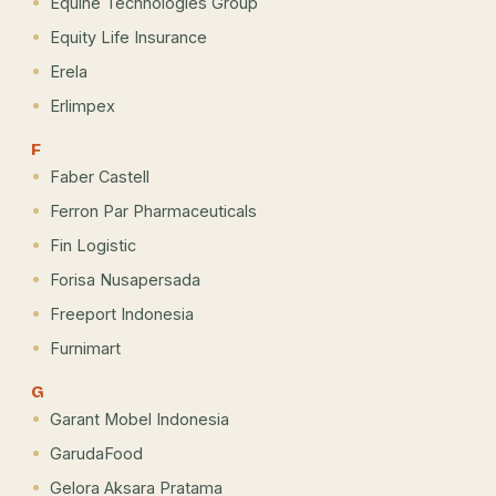
Equine Technologies Group
Equity Life Insurance
Erela
Erlimpex
F
Faber Castell
Ferron Par Pharmaceuticals
Fin Logistic
Forisa Nusapersada
Freeport Indonesia
Furnimart
G
Garant Mobel Indonesia
GarudaFood
Gelora Aksara Pratama