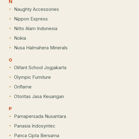
N
Naughty Accessories
Nippon Express
Nitto Alam Indonesia
Nokia
Nusa Halmahera Minerals
O
Olifant School Jogjakarta
Olympic Furniture
Oriflame
Otoritas Jasa Keuangan
P
Pamapersada Nusantara
Panasia Indosyntec
Panca Cipta Bersama