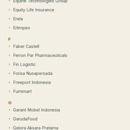
Equine Technologies Group
Equity Life Insurance
Erela
Erlimpex
F
Faber Castell
Ferron Par Pharmaceuticals
Fin Logistic
Forisa Nusapersada
Freeport Indonesia
Furnimart
G
Garant Mobel Indonesia
GarudaFood
Gelora Aksara Pratama